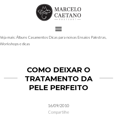
menu
Veja mais:
Álbuns
Casamentos
Dicas para noivas
Ensaios
Palestras,
Workshops e dicas
COMO DEIXAR O
TRATAMENTO DA
PELE PERFEITO
16/09/2010
Compartilhe