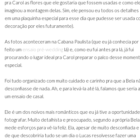
pra Carol as flores que ele gostaria que fossem usadas e como el
imaginou a montagem delas. Sim, ele pensou eu todos os detalhes 
em uma plaquinha especial para esse dia que pudesse ser usada 
decoração por eles futuramente).
As fotos aconteceram na Cabana Paulista (que eu já conhecia por 
feito um
ensaio pré-wedding
lá) e, como eu fui antes pra lá, já fui
procurando o lugar ideal pra Carol preparar o palco desse momen
especial.
Foi tudo organizado com muito cuidado e carinho pra que a Bela n
desconfiasse de nada. Ah, e para levá-la até lá, falamos que seria
um ensaio de casal.
Ele é um dos noivos mais românticos que eu já tive a oportunidad
fotografar. Muito detalhista e preocupado, segundo a própria Bela
mede esforços para vê-la feliz. Ela, apesar de muito desconfiada e
de que descobriria tudo se um dia o Lucas resolvesse fazer uma