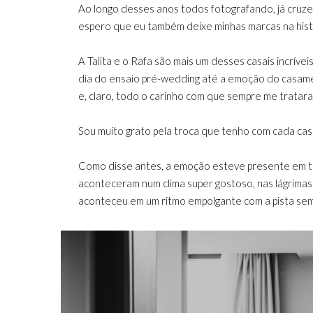
Ao longo desses anos todos fotografando, já cruzei
espero que eu também deixe minhas marcas na histór
A Talita e o Rafa são mais um desses casais incrív
dia do ensaio pré-wedding até a emoção do casamen
e, claro, todo o carinho com que sempre me tratar
Sou muito grato pela troca que tenho com cada ca
Como disse antes, a emoção esteve presente em t
aconteceram num clima super gostoso, nas lágrimas
aconteceu em um ritmo empolgante com a pista sempr