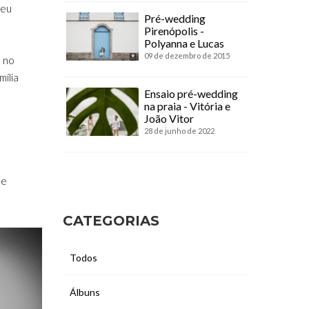
 eu
Pré-wedding
Pirenópolis -
Polyanna e Lucas
09 de dezembro de 2015
s no
ília
Ensaio pré-wedding
na praia - Vitória e
João Vitor
28 de junho de 2022
ue
CATEGORIAS
Todos
Álbuns