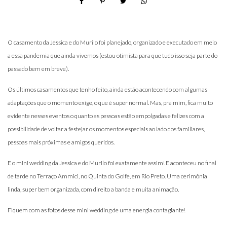
O casamento da Jessica e do Murilo foi planejado, organizado e executado em meio
a essa pandemia que ainda vivemos (estou otimista para que tudo isso seja parte do
passado bem em breve).
Os últimos casamentos que tenho feito, ainda estão acontecendo com algumas
adaptações que o momento exige, o que é super normal. Mas, pra mim, fica muito
evidente nesses eventos o quanto as pessoas estão empolgadas e felizes com a
possibilidade de voltar a festejar os momentos especiais ao lado dos familiares,
pessoas mais próximas e amigos queridos.
E o mini wedding da Jessica e do Murilo foi exatamente assim! E aconteceu no final
de tarde no Terraço Ammici, no Quinta do Golfe, em Rio Preto. Uma cerimônia
linda, super bem organizada, com direito a banda e muita animação.
Fiquem com as fotos desse mini wedding de uma energia contagiante!