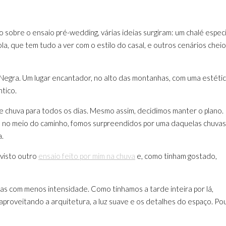
 sobre o ensaio pré-wedding, várias ideias surgiram: um chalé especi
, que tem tudo a ver com o estilo do casal, e outros cenários chei
 Negra. Um lugar encantador, no alto das montanhas, com uma estéti
ntico.
e chuva para todos os dias. Mesmo assim, decidimos manter o plano.
 no meio do caminho, fomos surpreendidos por uma daquelas chuvas
a.
 visto outro
ensaio feito por mim na chuva
e, como tinham gostado,
as com menos intensidade. Como tínhamos a tarde inteira por lá,
proveitando a arquitetura, a luz suave e os detalhes do espaço. Po