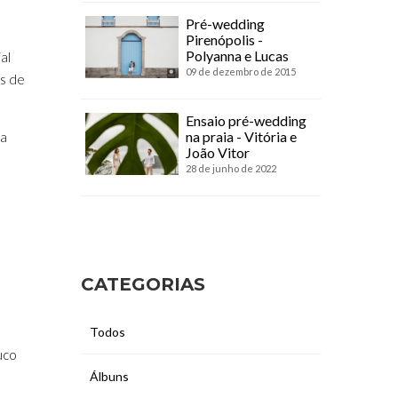
Pré-wedding
Pirenópolis -
Polyanna e Lucas
al
09 de dezembro de 2015
os de
Ensaio pré-wedding
na praia - Vitória e
ca
João Vitor
28 de junho de 2022
CATEGORIAS
Todos
uco
Álbuns