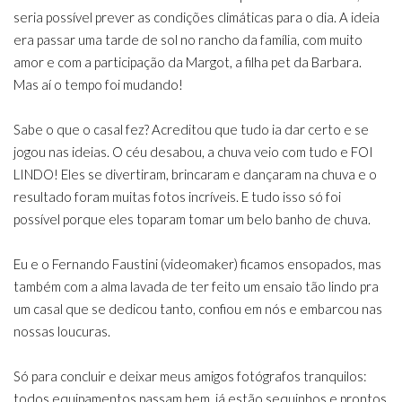
seria possível prever as condições climáticas para o dia. A ideia
era passar uma tarde de sol no rancho da família, com muito
amor e com a participação da Margot, a filha pet da Barbara.
Mas aí o tempo foi mudando!
Sabe o que o casal fez? Acreditou que tudo ia dar certo e se
jogou nas ideias. O céu desabou, a chuva veio com tudo e FOI
LINDO! Eles se divertiram, brincaram e dançaram na chuva e o
resultado foram muitas fotos incríveis. E tudo isso só foi
possível porque eles toparam tomar um belo banho de chuva.
Eu e o Fernando Faustini (videomaker) ficamos ensopados, mas
também com a alma lavada de ter feito um ensaio tão lindo pra
um casal que se dedicou tanto, confiou em nós e embarcou nas
nossas loucuras.
Só para concluir e deixar meus amigos fotógrafos tranquilos:
todos equipamentos passam bem, já estão sequinhos e prontos