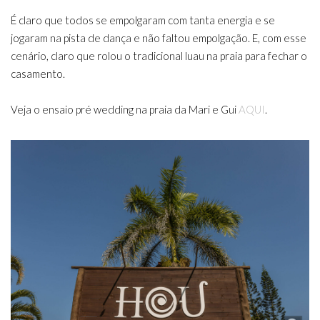
É claro que todos se empolgaram com tanta energia e se
jogaram na pista de dança e não faltou empolgação. E, com esse
cenário, claro que rolou o tradicional luau na praia para fechar o
casamento.
Veja o ensaio pré wedding na praia da Mari e Gui
AQUI
.