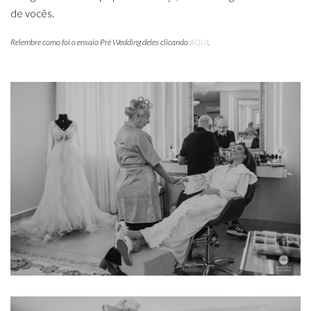
de vocês.
Relembre como foi o ensaio Pré Wedding deles clicando
AQUI
.