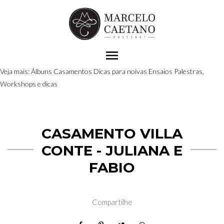
menu
Veja mais:
Álbuns
Casamentos
Dicas para noivas
Ensaios
Palestras,
Workshops e dicas
CASAMENTO VILLA
CONTE - JULIANA E
FABIO
Compartilhe