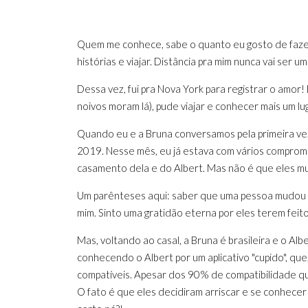
Quem me conhece, sabe o quanto eu gosto de faz
histórias e viajar. Distância pra mim nunca vai ser u
Dessa vez, fui pra Nova York para registrar o amor
noivos moram lá), pude viajar e conhecer mais um lug
Quando eu e a Bruna conversamos pela primeira ve
2019. Nesse mês, eu já estava com vários compromis
casamento dela e do Albert. Mas não é que eles m
Um parênteses aqui: saber que uma pessoa mudou a
mim. Sinto uma gratidão eterna por eles terem feit
Mas, voltando ao casal, a Bruna é brasileira e o Al
conhecendo o Albert por um aplicativo "cupido", qu
compatíveis. Apesar dos 90% de compatibilidade qu
O fato é que eles decidiram arriscar e se conhecer