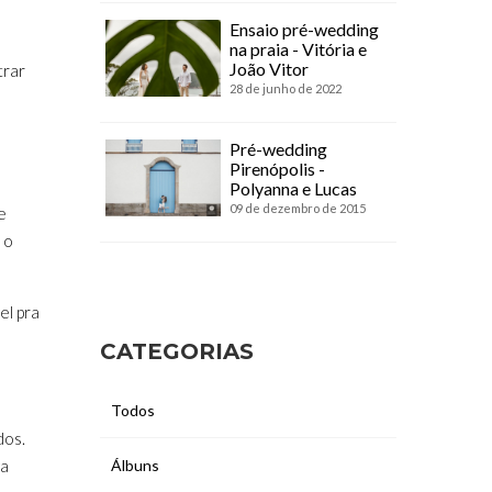
Ensaio pré-wedding
na praia - Vitória e
João Vitor
trar
28 de junho de 2022
Pré-wedding
Pirenópolis -
Polyanna e Lucas
09 de dezembro de 2015
e
 o
el pra
CATEGORIAS
Todos
dos.
va
Álbuns