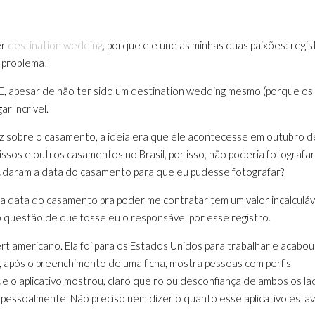
er
destination wedding
, porque ele une as minhas duas paixões: regis
m problema!
! E, apesar de não ter sido um destination wedding mesmo (porque os
ar incrível.
z sobre o casamento, a ideia era que ele acontecesse em outubro d
sos e outros casamentos no Brasil, por isso, não poderia fotografar
udaram a data do casamento para que eu pudesse fotografar?
 data do casamento pra poder me contratar tem um valor incalculáv
o questão de que fosse eu o responsável por esse registro.
bert americano. Ela foi para os Estados Unidos para trabalhar e acabou
e, após o preenchimento de uma ficha, mostra pessoas com perfis
e o aplicativo mostrou, claro que rolou desconfiança de ambos os la
 pessoalmente. Não preciso nem dizer o quanto esse aplicativo esta