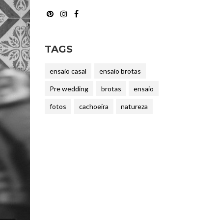
TAGS
ensaio casal
ensaio brotas
Pre wedding
brotas
ensaio
fotos
cachoeira
natureza