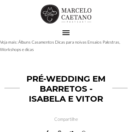
menu
Veja mais:
Álbuns
Casamentos
Dicas para noivas
Ensaios
Palestras,
Workshops e dicas
PRÉ-WEDDING EM
BARRETOS -
ISABELA E VITOR
Compartilhe