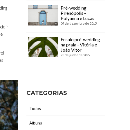
Pré-wedding
ding
Pirenópolis -
Polyanna e Lucas
09 de dezembro de 2015
idir
ue
Ensaio pré-wedding
na praia - Vitória e
João Vitor
rei
28 de junho de 2022
as
CATEGORIAS
Todos
Álbuns