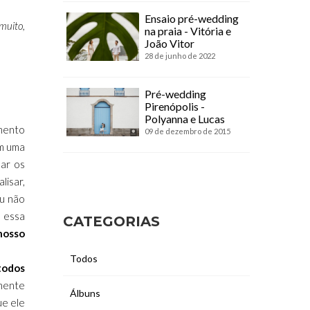
Ensaio pré-wedding
muito,
na praia - Vitória e
João Vitor
28 de junho de 2022
Pré-wedding
Pirenópolis -
Polyanna e Lucas
amento
09 de dezembro de 2015
em uma
ar os
lisar,
Eu não
m essa
CATEGORIAS
nosso
Todos
 todos
mente
Álbuns
ue ele