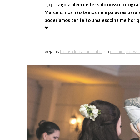
é, que
agora além de ter sido nosso fotográ
Marcelo, nós não temos nem palavras para 
poderiamos ter feito uma escolha melhor q
❤
Veja as
fotos do casamento
e o
ensaio pré-we