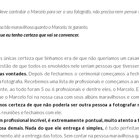
ve contratar o Marcelo para ser o seu fotográfo, não precisa nem pensar 
a tão maravilhosa quanto o Marcelo, te garanto.
ue eu tenho certeza que vai se convencer.
 as únicas certeza que tinhamos era de que não queriamos um cas
questão de que todos os envolvidos nele seriam pessoas que tivess
as vontades.
Depois de fecharmos o cerimonial começamos a fech
ia fotografia. Recebemos uma lista de profissionais e começamos a ana
e, ao todo foram 5 ou 6 profissionais e dentre eles, o Marcelo. 
e o Marcelo foi na nossa casa com seus albúns maravilhosos e co
mos certeza de que não poderia ser outra pessoa a fotografar 
reuniões e fechamos com ele.
m profissional incrível, é extremamente pontual, muito atento a
sa demais. Nada do que ele entrega é simples,
é tudo perfeita
amento até a entrega das fotos. Sem contar na pessoa maravilhosa q