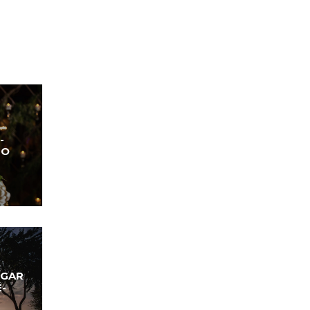
-
IO
UGAR
É-