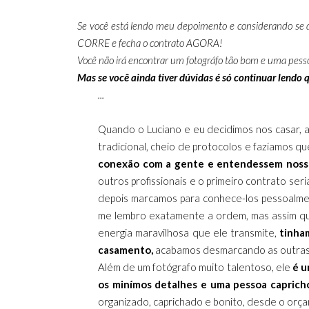
Se você está lendo meu depoimento e considerando se de
CORRE e fecha o contrato AGORA!
Você não irá encontrar um fotográfo tão bom e uma pesso
Mas se você ainda tiver dúvidas é só continuar lendo q
...
Quando o Luciano e eu decidimos nos casar,
tradicional, cheio de protocolos e faziamos 
conexão com a gente e entendessem noss
outros profissionais e o primeiro contrato ser
depois marcamos para conhece-los pessoalment
me lembro exatamente a ordem, mas assim qu
energia maravilhosa que ele transmite,
tinha
casamento,
acabamos desmarcando as outras 
Além de um fotógrafo muito talentoso, ele
é u
os minímos detalhes e uma pessoa capricho
organizado, caprichado e bonito, desde o orç