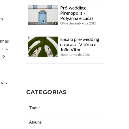
Pré-wedding
Pirenópolis -
Polyanna e Lucas
em
09 de dezembro de 2015
Ensaio pré-wedding
gumas
na praia - Vitória e
ainda
João Vitor
28 de junho de 2022
, o
 para
CATEGORIAS
Todos
Álbuns