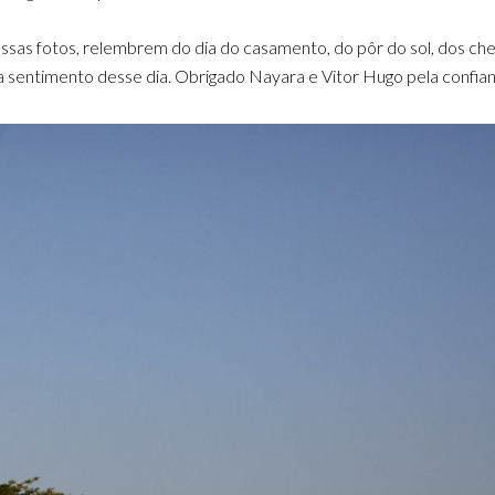
sas fotos, relembrem do dia do casamento, do pôr do sol, dos che
sentimento desse dia. Obrigado Nayara e Vitor Hugo pela confia