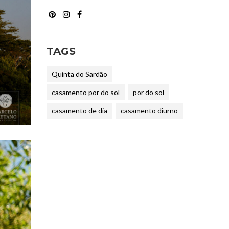
TAGS
Quinta do Sardão
casamento por do sol
por do sol
casamento de dia
casamento diurno