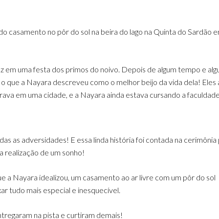
do casamento no pôr do sol na beira do lago na Quinta do Sardão 
vez em uma festa dos primos do noivo. Depois de algum tempo e al
o que a Nayara descreveu como o melhor beijo da vida dela! Eles 
orava em uma cidade, e a Nayara ainda estava cursando a faculdade
as as adversidades! E essa linda história foi contada na cerimônia
na realização de um sonho!
que a Nayara idealizou, um casamento ao ar livre com um pôr do sol
xar tudo mais especial e inesquecível.
entregaram na pista e curtiram demais!