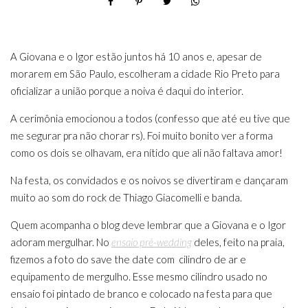
A Giovana e o Igor estão juntos há 10 anos e, apesar de
morarem em São Paulo, escolheram a cidade Rio Preto para
oficializar a união porque a noiva é daqui do interior.
A cerimônia emocionou a todos (confesso que até eu tive que
me segurar pra não chorar rs). Foi muito bonito ver a forma
como os dois se olhavam, era nítido que ali não faltava amor!
Na festa, os convidados e os noivos se divertiram e dançaram
muito ao som do rock de Thiago Giacomelli e banda.
Quem acompanha o blog deve lembrar que a Giovana e o Igor
adoram mergulhar. No
ensaio pré-wedding
deles, feito na praia,
fizemos a foto do save the date com cilindro de ar e
equipamento de mergulho. Esse mesmo cilindro usado no
ensaio foi pintado de branco e colocado na festa para que