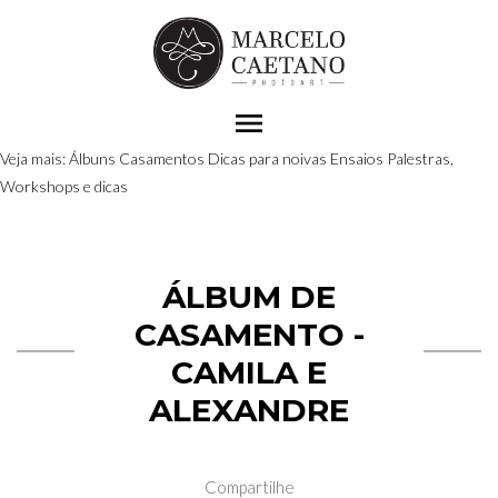
menu
Veja mais:
Álbuns
Casamentos
Dicas para noivas
Ensaios
Palestras,
Workshops e dicas
ÁLBUM DE
CASAMENTO -
CAMILA E
ALEXANDRE
Compartilhe